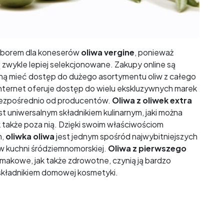
yborem dla koneserów
oliwa vergine
, ponieważ
zwykle lepiej selekcjonowane. Zakupy online są
gną mieć dostęp do dużego asortymentu oliw z całego
nternet oferuje dostęp do wielu ekskluzywnych marek
bezpośrednio od producentów.
Oliwa z oliwek extra
st uniwersalnym składnikiem kulinarnym, jaki można
k także poza nią. Dzięki swoim właściwościom
m,
oliwka oliwa
jest jednym spośród najwybitniejszych
 w kuchni śródziemnomorskiej.
Oliwa z pierwszego
makowe, jak także zdrowotne, czynią ją bardzo
składnikiem domowej kosmetyki.