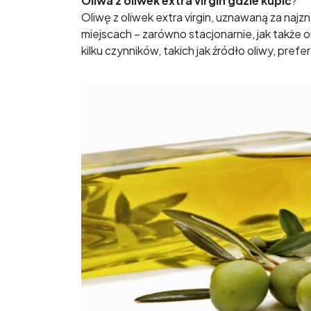
Oliwa z oliwek extra virgin gdzie kupić
?
Oliwę z oliwek extra virgin, uznawaną za najz
miejscach – zarówno stacjonarnie, jak także 
kilku czynników, takich jak źródło oliwy, pre