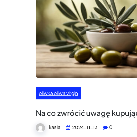
oliwka oliwa virgin
Na co zwrócić uwagę kupując 
kasia
0
2024-11-13