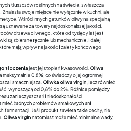
nych tłuszczów roślinnych na świecie, zwłaszcza
Znalazła swoje miejsce nie wyłącznie w kuchni, ale
metyce. Wśród innych gatunków oliwy na specjalną
e są uznawane za towary najdoskonalszej jakości.
woców drzewa oliwnego, które od tysięcy lat jest
i są zbierane ręcznie lub mechanicznie, i dalej
óre mają wpływ na jakość i zalety końcowego
go tłoczenia
jest jej stopień kwasowości.
Oliwa
a maksymalnie 0,8%, co świadczy o jej ogromnej
epsza i smaczniejsza.
Oliwka oliwa virgin
, lecz również
ość, wynoszącą od 0,8% do 2%. Różnice pomiędzy
kresu zanieczyszczeń i niedoskonałości
nna mieć żadnych problemów smakowych ani
 fermentacji. Jeśli produkt zawiera takie cechy, nie
n.
Oliwa virgin
natomiast może mieć minimalne wady,