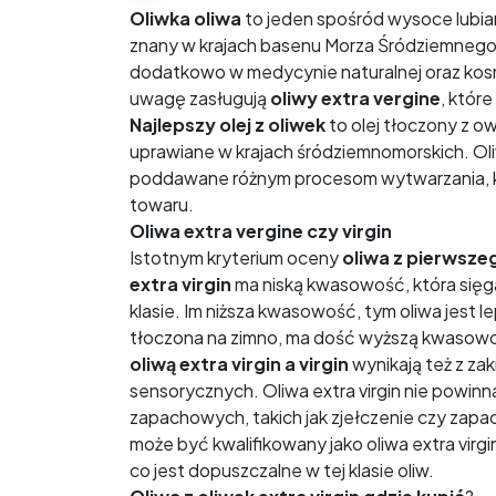
Oliwka oliwa
to jeden spośród wysoce lubia
znany w krajach basenu Morza Śródziemnego. 
dodatkowo w medycynie naturalnej oraz kos
uwagę zasługują
oliwy extra vergine
, któr
Najlepszy olej z oliwek
to olej tłoczony z o
uprawiane w krajach śródziemnomorskich. Oliwk
poddawane różnym procesom wytwarzania, kt
towaru.
Oliwa extra vergine czy virgin
Istotnym kryterium oceny
oliwa z pierwsze
extra virgin
ma niską kwasowość, która sięg
klasie. Im niższa kwasowość, tym oliwa jest l
tłoczona na zimno, ma dość wyższą kwasow
oliwą extra virgin a virgin
wynikają też z za
sensorycznych. Oliwa extra virgin nie powi
zapachowych, takich jak zjełczenie czy zapach
może być kwalifikowany jako oliwa extra virgi
co jest dopuszczalne w tej klasie oliw.