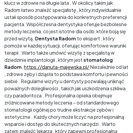
klucz w zdrowie na długie lata . W okolicy takim jak
Radom łatwo znaleźć specjalistę , który indywidualnie
ustali sposób postępowania do konkretnych preferencji
pacjenta. Współczesna dentystyka oferuje bezbolesne
metody leczenia, co jest istotne dla osób, które boją się
przed wizytą.
Dentysta Radom
to ekspert , który
pomoże w każdej sytuacji, oferując komfortowe warunki
terapii . Warto także umówić wizytę z specjalistą w
dziedzinie implantologii , którym jest
stomatolog
Radom
.
https://danuta-majewska.pl/
Niezależnie od lat
, zdrowe zęby i dziąsła to podstawa komfortu i pewności
siebie . Regularne wizyty u dentysty pozwalają uniknąć
poważnych dolegliwości , takich jak uszkodzenia szkliwa
czy paradontoza . Profesjonalna opieka obejmuje
zróżnicowane metody leczenia – od standardowego
stomatologii ogólnej po trudne ekstrakcje zębów i
estetyczne . Każdy chory może liczyć na profesjonalną
wsparcie i dostęp do skutecznych narzędzi . Warto
zatem znaleźć lekarza , który zapewni profesjonalną