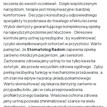
leczenia do swoich oczekiwań . Dzięki współczesnym
narzędziom, terapie jest mniej inwazyjne i bardziej
komfortowe . Decyzja o konsultacji u odpowiedniego
specjalisty to podstawa do trwałego efektu leczenia .
Wybór dentysty gwarantującego kompleksową opiekę
na najwyższym poziomie jest kluczowe . Okresowe
kontrole jamy ustnej są niezbędne , by wyeliminować
ryzyko skomplikowanych schorzeń w przyszłości. Warto
pamiętać, że
Stomatolog Radom
zapewnia opiekę
zarówno młodszym pacjentom , jak i seniorom .
Zachowanie zdrowia jamy ustnej to nie tylko kwestia
estetyki , ale przede wszystkim zdrowia ogólnego . Zęby
pełnią niezbędną funkcję w mechanizmie przeżuwania , a
ich stan ma wpływ na pracę układu pokarmowego .
Warto skonsultować się lekarza dentystę zarówno w
przypadku bólu , jak i w celu przeprowadzenia
profilaktycznego badania. Właściwa ochrona zdrowia
jamy ustnej pozwala zminimalizować szanse na wielu
dolegliwości , a innowacyjne metody leczenia umożliwiają