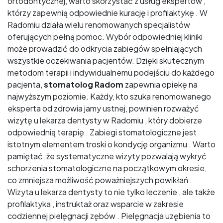
ortodontycznej, warto skorzystać z usług ekspertów ,
którzy zapewnią odpowiednie kurację i profilaktykę . W
Radomiu działa wielu renomowanych specjalistów
oferujących pełną pomoc. Wybór odpowiedniej kliniki
może prowadzić do odkrycia zabiegów spełniających
wszystkie oczekiwania pacjentów. Dzięki skutecznym
metodom terapii i indywidualnemu podejściu do każdego
pacjenta,
stomatolog Radom
zapewnia opiekę na
najwyższym poziomie. Każdy, kto szuka renomowanego
eksperta od zdrowia jamy ustnej, powinien rozważyć
wizytę u lekarza dentysty w Radomiu , który dobierze
odpowiednią terapię . Zabiegi stomatologiczne jest
istotnym elementem troski o kondycję organizmu . Warto
pamiętać, że systematyczne wizyty pozwalają wykryć
schorzenia stomatologiczne na początkowym okresie,
co zmniejsza możliwość poważniejszych powikłań .
Wizyta u lekarza dentysty to nie tylko leczenie , ale także
profilaktyka , instruktaż oraz wsparcie w zakresie
codziennej pielęgnacji zębów . Pielęgnacja uzębienia to