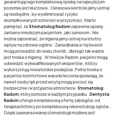
gwarantującego kompleksową opiekę na najwyższym
poziomie jest kluczowe . Okresowe kontrole jamy ustnej
są niezbędne , by wyeliminować ryzyko
skomplikowanych schorzeń w przyszłości. Warto
pamiętać, że
Stomatolog Radom
zapewnia opiekę
zarówno młodszym pacjentom , jak i seniorom . Nie
można zapominać, że higiena jamy ustnej ma istotny
wpływ na zdrowie ogólne . Zaniedbania w tej kwestii
mogą prowadzić do wielu chorób , dlatego tak ważne
jest troska o higienę . W mieście Radom, pacjenci mogą
odwiedzić wykwalifikowanych ekspertów , którzy
wykorzystują nowatorskie podejścia. Pełna troska o
pacjenta i komfortowe warunki leczenia sprawiają, że
nawet osoby lęk przed wizytą mogą poczuć się
bezpiecznie i w przyjaznej atmosferze.
Stomatolog
Radom
, który pomoże w każdym przypadku .
Dentysta
Radom
oferuje kompleksową ofertę zabiegów, od
terapii próchnicy po kompleksową rekonstrukcję zębów .
Dzięki zaawansowanej stomatologii możliwe jest