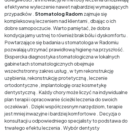
efektywne wyleczenie nawet najbardziej wymagających
przypadków .
Stomatolog Radom
zajmuje się
kompleksową leczeniem nad klientami , dbając o ich
dobre samopoczucie. Warto pamiętać, że dobra
kondycja jamy ustnej to również brak bólu i dyskomfortu .
Powtarzające się badania u stomatologa w Radomiu
pozwalają utrzymać prawidłową higienę na przyszłość.
Ekspercka diagnostyka stomatologiczna w lokalnych
gabinetach stomatologicznych obejmuje
wszechstronny zakres usług , w tym rekonstrukcję
uzębienia, rekonstrukcję protetyczną , leczenie
ortodontyczne , implantologię oraz kosmetykę
dentystyczną . Każdy chory może liczyć na indywidualne
plan terapii i opracowanie ścieżki leczenia do swoich
oczekiwań . Dzięki współczesnym narzędziom, terapie
jest mniej inwazyjne i bardziej komfortowe . Decyzja o
konsultacji u odpowiedniego specjalisty to podstawa do
trwałego efektu leczenia . Wybór dentysty