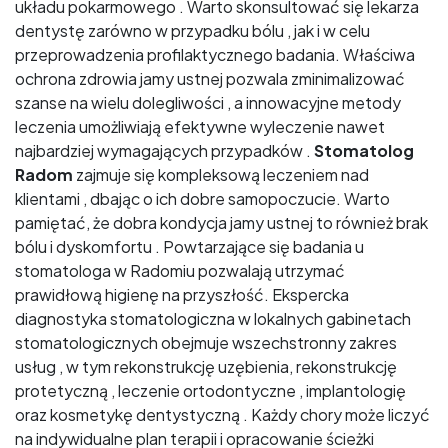
układu pokarmowego . Warto skonsultować się lekarza
dentystę zarówno w przypadku bólu , jak i w celu
przeprowadzenia profilaktycznego badania. Właściwa
ochrona zdrowia jamy ustnej pozwala zminimalizować
szanse na wielu dolegliwości , a innowacyjne metody
leczenia umożliwiają efektywne wyleczenie nawet
najbardziej wymagających przypadków .
Stomatolog
Radom
zajmuje się kompleksową leczeniem nad
klientami , dbając o ich dobre samopoczucie. Warto
pamiętać, że dobra kondycja jamy ustnej to również brak
bólu i dyskomfortu . Powtarzające się badania u
stomatologa w Radomiu pozwalają utrzymać
prawidłową higienę na przyszłość. Ekspercka
diagnostyka stomatologiczna w lokalnych gabinetach
stomatologicznych obejmuje wszechstronny zakres
usług , w tym rekonstrukcję uzębienia, rekonstrukcję
protetyczną , leczenie ortodontyczne , implantologię
oraz kosmetykę dentystyczną . Każdy chory może liczyć
na indywidualne plan terapii i opracowanie ścieżki