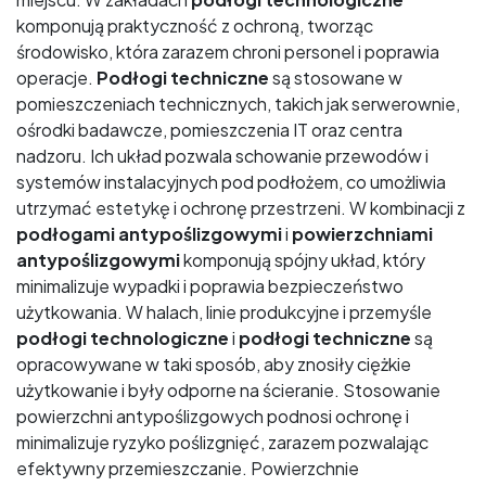
komponują praktyczność z ochroną, tworząc
środowisko, która zarazem chroni personel i poprawia
operacje.
Podłogi techniczne
są stosowane w
pomieszczeniach technicznych, takich jak serwerownie,
ośrodki badawcze, pomieszczenia IT oraz centra
nadzoru. Ich układ pozwala schowanie przewodów i
systemów instalacyjnych pod podłożem, co umożliwia
utrzymać estetykę i ochronę przestrzeni. W kombinacji z
podłogami antypoślizgowymi
i
powierzchniami
antypoślizgowymi
komponują spójny układ, który
minimalizuje wypadki i poprawia bezpieczeństwo
użytkowania. W halach, linie produkcyjne i przemyśle
podłogi technologiczne
i
podłogi techniczne
są
opracowywane w taki sposób, aby znosiły ciężkie
użytkowanie i były odporne na ścieranie. Stosowanie
powierzchni antypoślizgowych podnosi ochronę i
minimalizuje ryzyko poślizgnięć, zarazem pozwalając
efektywny przemieszczanie. Powierzchnie