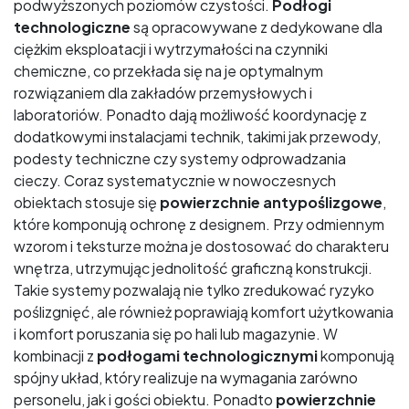
podwyższonych poziomów czystości.
Podłogi
technologiczne
są opracowywane z dedykowane dla
ciężkim eksploatacji i wytrzymałości na czynniki
chemiczne, co przekłada się na je optymalnym
rozwiązaniem dla zakładów przemysłowych i
laboratoriów. Ponadto dają możliwość koordynację z
dodatkowymi instalacjami technik, takimi jak przewody,
podesty techniczne czy systemy odprowadzania
cieczy. Coraz systematycznie w nowoczesnych
obiektach stosuje się
powierzchnie antypoślizgowe
,
które komponują ochronę z designem. Przy odmiennym
wzorom i teksturze można je dostosować do charakteru
wnętrza, utrzymując jednolitość graficzną konstrukcji.
Takie systemy pozwalają nie tylko zredukować ryzyko
poślizgnięć, ale również poprawiają komfort użytkowania
i komfort poruszania się po hali lub magazynie. W
kombinacji z
podłogami technologicznymi
komponują
spójny układ, który realizuje na wymagania zarówno
personelu, jak i gości obiektu. Ponadto
powierzchnie