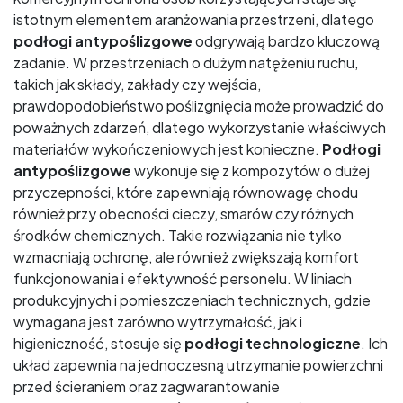
istotnym elementem aranżowania przestrzeni, dlatego
podłogi antypoślizgowe
odgrywają bardzo kluczową
zadanie. W przestrzeniach o dużym natężeniu ruchu,
takich jak składy, zakłady czy wejścia,
prawdopodobieństwo poślizgnięcia może prowadzić do
poważnych zdarzeń, dlatego wykorzystanie właściwych
materiałów wykończeniowych jest konieczne.
Podłogi
antypoślizgowe
wykonuje się z kompozytów o dużej
przyczepności, które zapewniają równowagę chodu
również przy obecności cieczy, smarów czy różnych
środków chemicznych. Takie rozwiązania nie tylko
wzmacniają ochronę, ale również zwiększają komfort
funkcjonowania i efektywność personelu. W liniach
produkcyjnych i pomieszczeniach technicznych, gdzie
wymagana jest zarówno wytrzymałość, jak i
higieniczność, stosuje się
podłogi technologiczne
. Ich
układ zapewnia na jednoczesną utrzymanie powierzchni
przed ścieraniem oraz zagwarantowanie