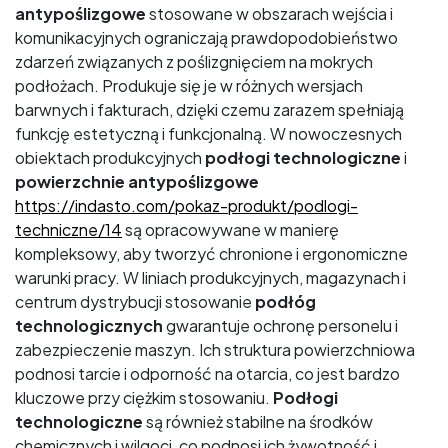
antypoślizgowe
stosowane w obszarach wejścia i
komunikacyjnych ograniczają prawdopodobieństwo
zdarzeń związanych z poślizgnięciem na mokrych
podłożach. Produkuje się je w różnych wersjach
barwnych i fakturach, dzięki czemu zarazem spełniają
funkcję estetyczną i funkcjonalną. W nowoczesnych
obiektach produkcyjnych
podłogi technologiczne
i
powierzchnie antypoślizgowe
https://indasto.com/pokaz-produkt/podlogi-
techniczne/14
są opracowywane w manierę
kompleksowy, aby tworzyć chronione i ergonomiczne
warunki pracy. W liniach produkcyjnych, magazynach i
centrum dystrybucji stosowanie
podłóg
technologicznych
gwarantuje ochronę personelu i
zabezpieczenie maszyn. Ich struktura powierzchniowa
podnosi tarcie i odporność na otarcia, co jest bardzo
kluczowe przy ciężkim stosowaniu.
Podłogi
technologiczne
są również stabilne na środków
chemicznych i wilgoci, co podnosi ich żywotność i