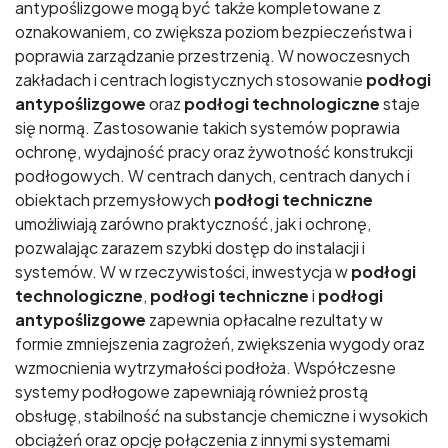
antypoślizgowe mogą być także kompletowane z
oznakowaniem, co zwiększa poziom bezpieczeństwa i
poprawia zarządzanie przestrzenią. W nowoczesnych
zakładach i centrach logistycznych stosowanie
podłogi
antypoślizgowe
oraz
podłogi technologiczne
staje
się normą. Zastosowanie takich systemów poprawia
ochronę, wydajność pracy oraz żywotność konstrukcji
podłogowych. W centrach danych, centrach danych i
obiektach przemysłowych
podłogi techniczne
umożliwiają zarówno praktyczność, jak i ochronę,
pozwalając zarazem szybki dostęp do instalacji i
systemów. W w rzeczywistości, inwestycja w
podłogi
technologiczne
,
podłogi techniczne
i
podłogi
antypoślizgowe
zapewnia opłacalne rezultaty w
formie zmniejszenia zagrożeń, zwiększenia wygody oraz
wzmocnienia wytrzymałości podłoża. Współczesne
systemy podłogowe zapewniają również prostą
obsługę, stabilność na substancje chemiczne i wysokich
obciążeń oraz opcję połączenia z innymi systemami