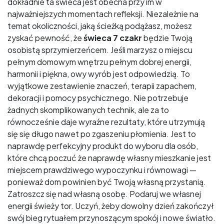
dokładnie ta świeca jest obecna przy im w
najważniejszych momentach refleksji. Niezależnie na
temat okoliczności, jaką ścieżką podążasz, możesz
zyskać pewność, że
świeca 7 czakr
będzie Twoją
osobistą sprzymierzeńcem. Jeśli marzysz o miejscu
pełnym domowym wnętrzu pełnym dobrej energii,
harmonii i piękna, owy wyrób jest odpowiedzią. To
wyjątkowe zestawienie znaczeń, terapii zapachem,
dekoracji i pomocy psychicznego. Nie potrzebuje
żadnych skomplikowanych technik, ale za to
równocześnie daje wyraźne rezultaty, które utrzymują
się się długo nawet po zgaszeniu płomienia. Jest to
naprawdę perfekcyjny produkt do wyboru dla osób,
które chcą poczuć że naprawdę własny mieszkanie jest
miejscem prawdziwego wypoczynku i równowagi —
ponieważ dom powinien być Twoją własną przystanią.
Zatroszcz się nad własną osobę. Podaruj we własnej
energii świeży tor. Uczyń, żeby dowolny dzień zakończył
swój bieg rytuałem przynoszącym spokój i nowe światło.