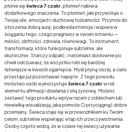
płonie się
świeca 7 czakr
, płomień nabiera
dodatkowego znaczenia. To płomień, jaki przywołuje o
Twojej sile, emocjach i duchowej tożsamości. Przynosi do
otoczenia dobrą aurę, podkreśla intencje i wspiera w
ściąganiu tego, czego pragniesz w swoim istnieniu —
miłości, obfitości, zdrowia, równowagi. To instrument
transformacji, które funkcjonuje subtelnie, ale
skutecznie. Starczy odpalić, i natomiast dosłownie po
chwili odczuwasz, że wszystko robi się bardziej
łatwiejsze w kwestii ogarnięcia. Myśli płyną ciszej, a ciało
przestaje już pozostawać napięte. Z tego powodu
mnóstwo osób wykorzystuje
świeca 7 czakr
w roli
elementu afirmacji i działania z siłą życiową. Możesz
zestawić tego produktu wpływ razem z oddechem lub
niewielką wizualizacją, jaka pomoże Ci przyciągnąć dobre
przemiany. Świeca staje się w przewodnikiem ku Twoim
celom, subtelnie wspierając etap ich urzeczywistnienia.
Osoby często widzą, że w czasie tej świecy używania