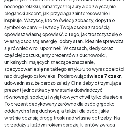
nocnego relaksu, romantycznej aury albo zwyczajnie
elegancki akcent, jaki przyciąga zainteresowanie i
inspiruje. Wszyscy, kto tę świecę zobaczy, dopyta o
symbolikę barw — i wtedy Twoja osoba z radością
opowiesz własną opowieść o tego, jak troszczysz się o
własną osobistą energię i dobry stan. Idealnie sprawdza
się również w roli upominek. W czasach, kiedy coraz
częściej poszukujemy prezentów z duchowości,
unikalnych i mających znaczące znaczenie,
zdecydowanie się na takiego artykułu to wyraz dbałości
nad drugiego człowieka. Podarowując
świeca 7 czakr
,
udowadniasz, że bardzo zależy Ci na, żeby otrzymująca
prezent jednostka była w stanie doświadczyć
równowagi, spokoju i wyjątkowych chwil tylko dla siebie.
To prezent dedykowany zarówno dla osób głęboko
oddanych sferą duchową, a także i dla osób, jakie
właśnie poznają drogę troski nad własne potrzeby. Na
sprzedaży z każdym rokiem bardziej klientów zwraca