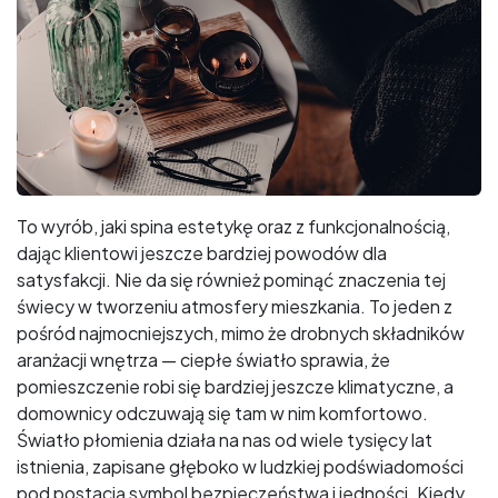
To wyrób, jaki spina estetykę oraz z funkcjonalnością,
dając klientowi jeszcze bardziej powodów dla
satysfakcji. Nie da się również pominąć znaczenia tej
świecy w tworzeniu atmosfery mieszkania. To jeden z
pośród najmocniejszych, mimo że drobnych składników
aranżacji wnętrza — ciepłe światło sprawia, że
pomieszczenie robi się bardziej jeszcze klimatyczne, a
domownicy odczuwają się tam w nim komfortowo.
Światło płomienia działa na nas od wiele tysięcy lat
istnienia, zapisane głęboko w ludzkiej podświadomości
pod postacią symbol bezpieczeństwa i jedności. Kiedy