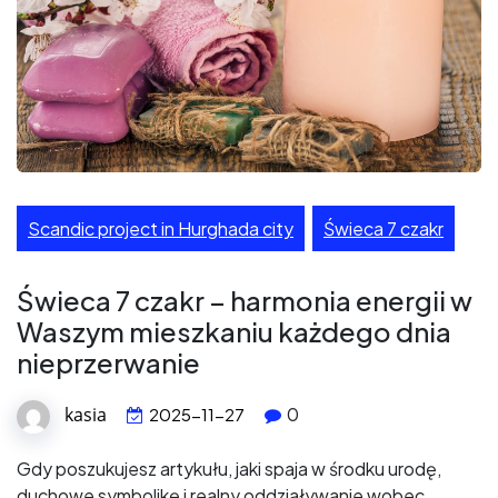
Scandic project in Hurghada city
Świeca 7 czakr
Świeca 7 czakr – harmonia energii w
Waszym mieszkaniu każdego dnia
nieprzerwanie
kasia
0
2025-11-27
Gdy poszukujesz artykułu, jaki spaja w środku urodę,
duchowe symbolikę i realny oddziaływanie wobec