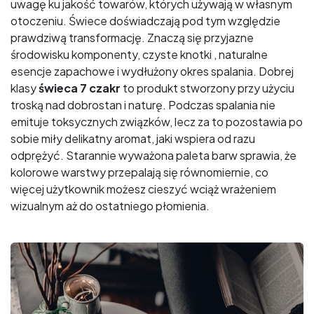
uwagę ku jakość towarów, których używają w własnym
otoczeniu. Świece doświadczają pod tym względzie
prawdziwą transformację. Znaczą się przyjazne
środowisku komponenty, czyste knotki , naturalne
esencje zapachowe i wydłużony okres spalania. Dobrej
klasy
świeca 7 czakr
to produkt stworzony przy użyciu
troską nad dobrostan i naturę. Podczas spalania nie
emituje toksycznych związków, lecz za to pozostawia po
sobie miły delikatny aromat, jaki wspiera od razu
odprężyć. Starannie wyważona paleta barw sprawia, że
kolorowe warstwy przepalają się równomiernie, co
więcej użytkownik możesz cieszyć wciąż wrażeniem
wizualnym aż do ostatniego płomienia.