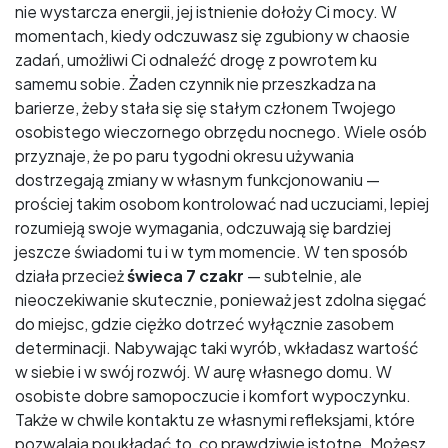
nie wystarcza energii, jej istnienie dołoży Ci mocy. W
momentach, kiedy odczuwasz się zgubiony w chaosie
zadań, umożliwi Ci odnaleźć drogę z powrotem ku
samemu sobie. Żaden czynnik nie przeszkadza na
barierze, żeby stała się się stałym członem Twojego
osobistego wieczornego obrzędu nocnego. Wiele osób
przyznaje, że po paru tygodni okresu używania
dostrzegają zmiany w własnym funkcjonowaniu —
prościej takim osobom kontrolować nad uczuciami, lepiej
rozumieją swoje wymagania, odczuwają się bardziej
jeszcze świadomi tu i w tym momencie. W ten sposób
działa przecież
świeca 7 czakr
— subtelnie, ale
nieoczekiwanie skutecznie, ponieważ jest zdolna sięgać
do miejsc, gdzie ciężko dotrzeć wyłącznie zasobem
determinacji. Nabywając taki wyrób, wkładasz wartość
w siebie i w swój rozwój. W aurę własnego domu. W
osobiste dobre samopoczucie i komfort wypoczynku.
Także w chwile kontaktu ze własnymi refleksjami, które
pozwalają poukładać to, co prawdziwie istotne. Możesz