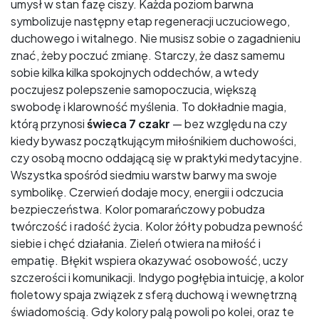
umysł w stan fazę ciszy. Każda poziom barwna
symbolizuje następny etap regeneracji uczuciowego,
duchowego i witalnego. Nie musisz sobie o zagadnieniu
znać, żeby poczuć zmianę. Starczy, że dasz samemu
sobie kilka kilka spokojnych oddechów, a wtedy
poczujesz polepszenie samopoczucia, większą
swobodę i klarowność myślenia. To dokładnie magia,
którą przynosi
świeca 7 czakr
— bez względu na czy
kiedy bywasz początkującym miłośnikiem duchowości,
czy osobą mocno oddającą się w praktyki medytacyjne.
Wszystka spośród siedmiu warstw barwy ma swoje
symbolikę. Czerwień dodaje mocy, energii i odczucia
bezpieczeństwa. Kolor pomarańczowy pobudza
twórczość i radość życia. Kolor żółty pobudza pewność
siebie i chęć działania. Zieleń otwiera na miłość i
empatię. Błękit wspiera okazywać osobowość, uczy
szczerości i komunikacji. Indygo pogłębia intuicję, a kolor
fioletowy spaja związek z sferą duchową i wewnętrzną
świadomością. Gdy kolory palą powoli po kolei, oraz te