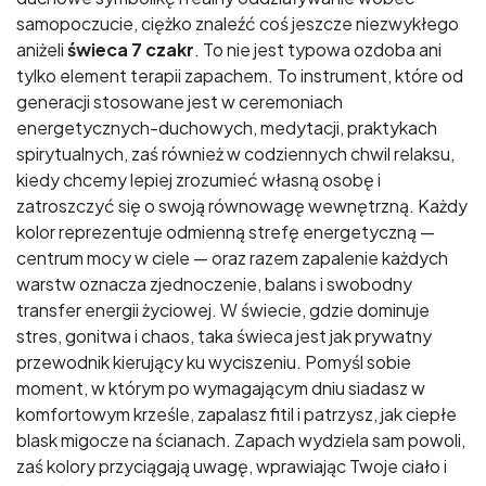
samopoczucie, ciężko znaleźć coś jeszcze niezwykłego
aniżeli
świeca 7 czakr
. To nie jest typowa ozdoba ani
tylko element terapii zapachem. To instrument, które od
generacji stosowane jest w ceremoniach
energetycznych-duchowych, medytacji, praktykach
spirytualnych, zaś również w codziennych chwil relaksu,
kiedy chcemy lepiej zrozumieć własną osobę i
zatroszczyć się o swoją równowagę wewnętrzną. Każdy
kolor reprezentuje odmienną strefę energetyczną —
centrum mocy w ciele — oraz razem zapalenie każdych
warstw oznacza zjednoczenie, balans i swobodny
transfer energii życiowej. W świecie, gdzie dominuje
stres, gonitwa i chaos, taka świeca jest jak prywatny
przewodnik kierujący ku wyciszeniu. Pomyśl sobie
moment, w którym po wymagającym dniu siadasz w
komfortowym krześle, zapalasz fitil i patrzysz, jak ciepłe
blask migocze na ścianach. Zapach wydziela sam powoli,
zaś kolory przyciągają uwagę, wprawiając Twoje ciało i