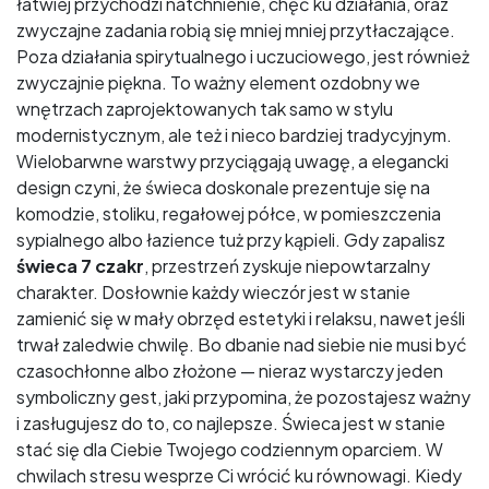
łatwiej przychodzi natchnienie, chęć ku działania, oraz
zwyczajne zadania robią się mniej mniej przytłaczające.
Poza działania spirytualnego i uczuciowego, jest również
zwyczajnie piękna. To ważny element ozdobny we
wnętrzach zaprojektowanych tak samo w stylu
modernistycznym, ale też i nieco bardziej tradycyjnym.
Wielobarwne warstwy przyciągają uwagę, a elegancki
design czyni, że świeca doskonale prezentuje się na
komodzie, stoliku, regałowej półce, w pomieszczenia
sypialnego albo łazience tuż przy kąpieli. Gdy zapalisz
świeca 7 czakr
, przestrzeń zyskuje niepowtarzalny
charakter. Dosłownie każdy wieczór jest w stanie
zamienić się w mały obrzęd estetyki i relaksu, nawet jeśli
trwał zaledwie chwilę. Bo dbanie nad siebie nie musi być
czasochłonne albo złożone — nieraz wystarczy jeden
symboliczny gest, jaki przypomina, że pozostajesz ważny
i zasługujesz do to, co najlepsze. Świeca jest w stanie
stać się dla Ciebie Twojego codziennym oparciem. W
chwilach stresu wesprze Ci wrócić ku równowagi. Kiedy