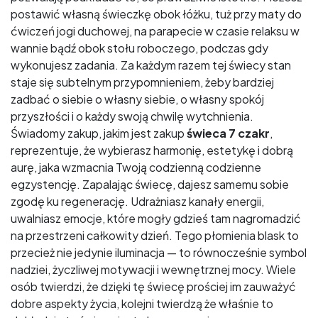
postawić własną świeczkę obok łóżku, tuż przy maty do
ćwiczeń jogi duchowej, na parapecie w czasie relaksu w
wannie bądź obok stołu roboczego, podczas gdy
wykonujesz zadania. Za każdym razem tej świecy stan
staje się subtelnym przypomnieniem, żeby bardziej
zadbać o siebie o własny siebie, o własny spokój
przyszłości i o każdy swoją chwilę wytchnienia.
Świadomy zakup, jakim jest zakup
świeca 7 czakr
,
reprezentuje, że wybierasz harmonię, estetykę i dobrą
aurę, jaka wzmacnia Twoją codzienną codzienne
egzystencję. Zapalając świecę, dajesz samemu sobie
zgodę ku regenerację. Udrażniasz kanały energii,
uwalniasz emocje, które mogły gdzieś tam nagromadzić
na przestrzeni całkowity dzień. Tego płomienia blask to
przecież nie jedynie iluminacja — to równocześnie symbol
nadziei, życzliwej motywacji i wewnętrznej mocy. Wiele
osób twierdzi, że dzięki tę świecę prościej im zauważyć
dobre aspekty życia, kolejni twierdzą że właśnie to