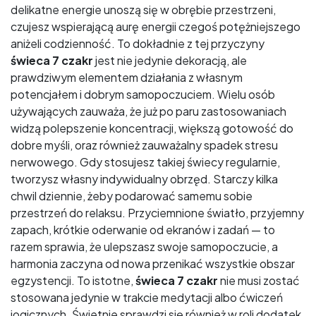
delikatne energie unoszą się w obrębie przestrzeni,
czujesz wspierającą aurę energii czegoś potężniejszego
aniżeli codzienność. To dokładnie z tej przyczyny
świeca 7 czakr
jest nie jedynie dekoracją, ale
prawdziwym elementem działania z własnym
potencjałem i dobrym samopoczuciem. Wielu osób
używających zauważa, że już po paru zastosowaniach
widzą polepszenie koncentracji, większą gotowość do
dobre myśli, oraz również zauważalny spadek stresu
nerwowego. Gdy stosujesz takiej świecy regularnie,
tworzysz własny indywidualny obrzęd. Starczy kilka
chwil dziennie, żeby podarować samemu sobie
przestrzeń do relaksu. Przyciemnione światło, przyjemny
zapach, krótkie oderwanie od ekranów i zadań — to
razem sprawia, że ulepszasz swoje samopoczucie, a
harmonia zaczyna od nowa przenikać wszystkie obszar
egzystencji. To istotne,
świeca 7 czakr
nie musi zostać
stosowana jedynie w trakcie medytacji albo ćwiczeń
jogicznych. Świetnie sprawdzi się również w roli dodatek